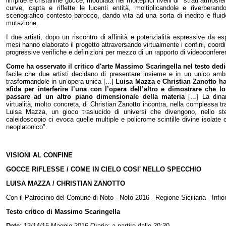
limpide e cristalline gocce, modulata nei molteplici livelli di "strati atmosferi
curve, capta e riflette le lucenti entità, moltiplicandole e riverberand
scenografico contesto barocco, dando vita ad una sorta di inedito e fluid
mutazione.
I due artisti, dopo un riscontro di affinità e potenzialità espressive da esp
mesi hanno elaborato il progetto attraversando virtualmente i confini, coordi
progressive verifiche e definizioni per mezzo di un rapporto di videoconferen
Come ha osservato il critico d'arte Massimo Scaringella nel testo dedi
facile che due artisti decidano di presentare insieme e in un unico ambi
trasformandole in un’opera unica [...]
Luisa Mazza e Christian Zanotto h
sfida per interferire l’una con l’opera dell’altro e dimostrare che l
passare ad un altro piano dimensionale della materia
[...] La din
virtualità, molto concreta, di Christian Zanotto incontra, nella complessa tr
Luisa Mazza, un gioco traslucido di universi che divengono, nello s
caleidoscopio ci evoca quelle multiple e policrome scintille divine isolat
neoplatonico".
VISIONI AL CONFINE
GOCCE RIFLESSE / COME IN CIELO COSI' NELLO SPECCHIO
LUISA MAZZA / CHRISTIAN ZANOTTO
Con il Patrocinio del Comune di Noto - Noto 2016 - Regione Siciliana - Infio
Testo critico di Massimo Scaringella
Date
: 13/14/15 Maggio 2016 Orario: a partire dalle 20:30