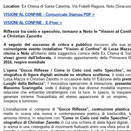
Location
: Ex Chiesa di Santa Caterina, Via Fratelli Ragusa, Noto (Siracus
VISIONI AL CONFINE - Comunicato Stampa PDF >
VISIONI AL CONFINE - E-Flyer >
Riflesse tra cielo e specchio, tornano a Noto le “Visioni al Con
e Christian Zanotto
A seguito del successo di critica e pubblico
riscosso alla sua pr
coinvolgente evento installativo “Visioni al Confine” di Luisa Mazz
ritorna a Noto
all'interno della suggestiva cornice della Ex Chiesa di S
vivaci giorni dell'Infiorata
, il rinomato appuntamento della Primavera
2016, respiro mondiale
.
L'opera "Gocce Riflesse / Come in Cielo così nello Specchio", inst
olografica di figure digitali animate su struttura scultorea
, è stata co
Luisa Mazza e Christian Zanotto in occasione della VI Edizione della
pres
Luoghi della Bellezza"
; l' innovativa operazione di interazione,
presentat
Massimo Scaringella
, vede il dialogo tra due diverse modalità espres
relazione che entrambe intrattengono con la luce, lo spazio, la trasparen
generare insieme l'inaspettata ed eterea apparizione di un empireo, 
sospeso e luminoso.
L'installazione si compone di
"Gocce Riflesse", costruzione plastic
mette in scena una nuova e contemporanea poetica di traslucidità, l
armonia ritmica, in relazione con
"Come in Cielo così nello Specchio", 
olografico di Christian Zanotto
in cui una schiera di alate figure digitali, 
si anima in una coreografia di movimenti fluttuanti entro una sfera priva di 